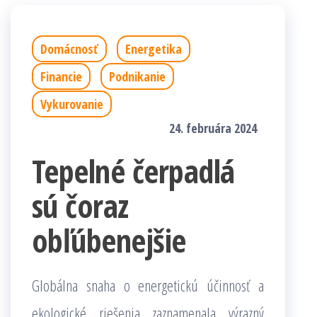
Domácnosť
Energetika
Financie
Podnikanie
Vykurovanie
24. februára 2024
Tepelné čerpadlá
sú čoraz
obľúbenejšie
Globálna snaha o energetickú účinnosť a
ekologické riešenia zaznamenala výrazný