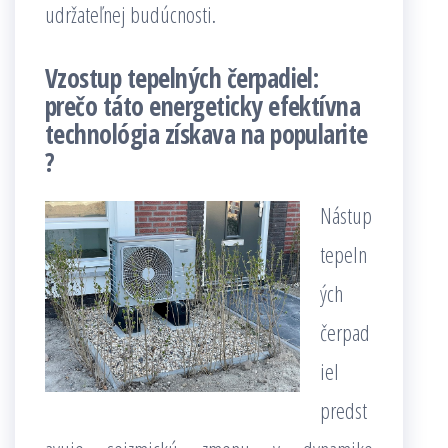
udržateľnej budúcnosti.
Vzostup tepelných čerpadiel:
prečo táto energeticky efektívna
technológia získava na popularite
?
Nástup
tepeln
ých
čerpad
iel
predst