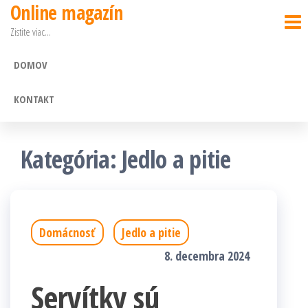
Online magazín
Preskočiť
Zistite viac…
na
obsah
DOMOV
KONTAKT
Kategória: Jedlo a pitie
Domácnosť
Jedlo a pitie
8. decembra 2024
Servítky sú