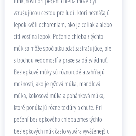
funkčnosti pri pečení chleba môže byť
vzrušujúcou cestou pre ľudí, ktorí neznášajú
lepok kvôli ochoreniam, ako je celiakia alebo
citlivosť na lepok. Pečenie chleba z týchto
múk sa môže spočiatku zdať zastrašujúce, ale
s trochou vedomostí a praxe sa dá zvládnuť.
Bezlepkové múky sú rôznorodé a zahŕňajú
možnosti, ako je ryžová múka, mandľová
múka, kokosová múka a pohánková múka,
ktoré ponúkajú rôzne textúry a chute. Pri
pečení bezlepkového chleba zmes týchto
bezlepkových múk často vytvára vyváženejšiu