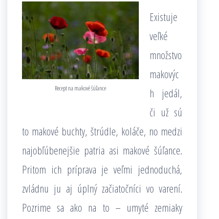
Existuje
veľké
množstvo
makovýc
Recept na makové šúľance
h jedál,
či už sú
to makové buchty, štrúdle, koláče, no medzi
najobľúbenejšie patria asi makové šúľance.
Pritom ich príprava je veľmi jednoduchá,
zvládnu ju aj úplný začiatočníci vo varení.
Pozrime sa ako na to – umyté zemiaky