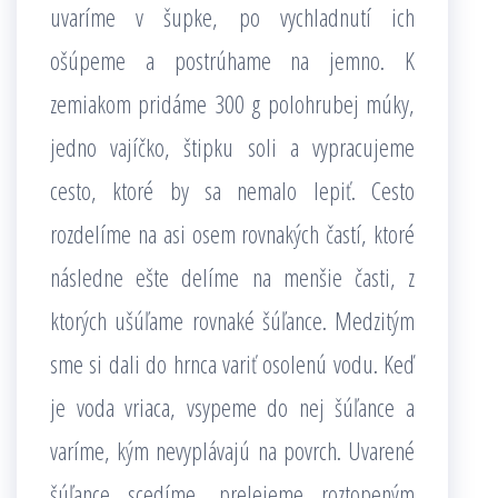
uvaríme v šupke, po vychladnutí ich
ošúpeme a postrúhame na jemno. K
zemiakom pridáme 300 g polohrubej múky,
jedno vajíčko, štipku soli a vypracujeme
cesto, ktoré by sa nemalo lepiť. Cesto
rozdelíme na asi osem rovnakých častí, ktoré
následne ešte delíme na menšie časti, z
ktorých ušúľame rovnaké šúľance. Medzitým
sme si dali do hrnca variť osolenú vodu. Keď
je voda vriaca, vsypeme do nej šúľance a
varíme, kým nevyplávajú na povrch. Uvarené
šúľance scedíme, prelejeme roztopeným