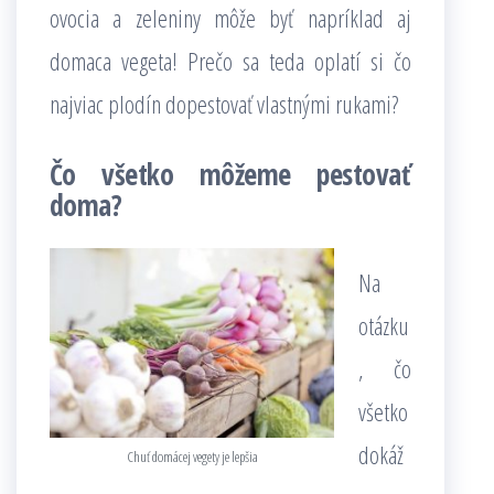
ovocia a zeleniny môže byť napríklad aj
domaca vegeta! Prečo sa teda oplatí si čo
najviac plodín dopestovať vlastnými rukami?
Čo všetko môžeme pestovať
doma?
Na
otázku
, čo
všetko
dokáž
Chuť domácej vegety je lepšia