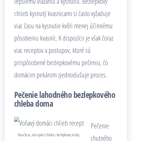
lepšiemu viazaniu a kysnutiu. Bezlepkový
chlieb kysnutý kvasnicami si často vyžaduje
viac času na kysnutie kvôli menej účinnému
pôsobeniu kvasníc. K dispozícii je však čoraz
viac receptov a postupov, ktoré sú
prispôsobené bezlepkovému pečeniu, čo
domácim pekárom zjednodušuje proces.
Pečenie lahodného bezlepkového
chleba doma
Pečenie
Naučte sa, ako upiecť chleba z bezlepkovej múky.
chutného