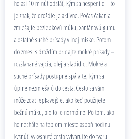
ho asi 10 minút odstáť, kým sa nespenilo – to
je znak, že droždie je aktívne. Počas čakania
zmiešajte bezlepkovú múku, xantánovú gumu
a ostatné suché prísady v inej miske. Potom
do zmesi s droždím pridajte mokré prísady –
rozšľahané vajcia, olej a sladidlo. Mokré a
suché prísady postupne spájajte, kým sa
úplne nezmiešajú do cesta. Cesto sa vám
môže zdať lepkavejšie, ako keď použijete
bežnú múku, ale to je normálne. Po tom, ako
ho necháte na teplom mieste aspoň hodinu
kysnúť, vykysnuté cesto vytvarujte do tvaru