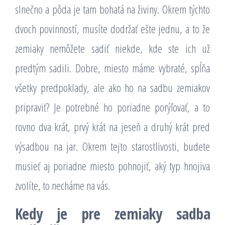
slnečno a pôda je tam bohatá na živiny. Okrem týchto
dvoch povinností, musíte dodržať ešte jednu, a to že
zemiaky nemôžete sadiť niekde, kde ste ich už
predtým sadili. Dobre, miesto máme vybraté, spĺňa
všetky predpoklady, ale ako ho na sadbu zemiakov
pripraviť? Je potrebné ho poriadne porýľovať, a to
rovno dva krát, prvý krát na jeseň a druhý krát pred
výsadbou na jar. Okrem tejto starostlivosti, budete
musieť aj poriadne miesto pohnojiť, aký typ hnojiva
zvolíte, to necháme na vás.
Kedy je pre zemiaky sadba