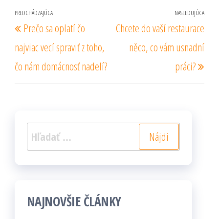
Navigácia
PREDCHÁDZAJÚCA
NASLEDUJÚCA
Predchádzajúci
Nas
Prečo sa oplatí čo
Chcete do vaší restaurace
v
príspevok
prí
článku
najviac vecí spraviť z toho,
něco, co vám usnadní
čo nám domácnosť nadelí?
práci?
Hľadať:
NAJNOVŠIE ČLÁNKY