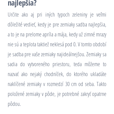
najlepšia?
Určite ako aj pri iných typoch zeleniny je veľmi
dôležité vedieť, kedy je pre zemiaky sadba najlepšia,
a to je na prelome apríla a mája, kedy už zimné mrazy
nie sú a teplota taktiež neklesá pod 0. V tomto období
je sadba pre vaše zemiaky najideálnejšou. Zemiaky sa
sadia do vytvoreného priestoru, teda môžeme to
nazvať ako nejaký chodníček, do ktorého ukladáte
naklíčené zemiaky v rozmedzí 30 cm od seba. Takto
položené zemiaky v pôde, je potrebné zakryť opatrne
pôdou.