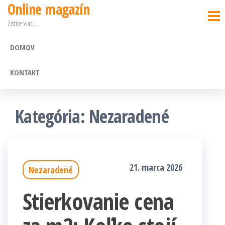
Online magazín
Preskočiť
Zistite viac…
na
obsah
DOMOV
KONTAKT
Kategória: Nezaradené
21. marca 2026
Nezaradené
Stierkovanie cena