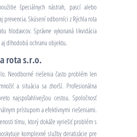
oužitie špeciálnych nástrah, pascí alebo
aj prevencia. Skúsení odborníci z Rýchla rota
ratu hlodavcov. Správne vykonaná likvidácia
e aj dlhodobú ochranu objektu.
a rota s.r.o.
hlo. Neodborné riešenia často problém len
nožiť a situácia sa zhorší. Profesionálna
reto najspoľahlivejšou cestou. Spoločnosť
onálnym prístupom a efektívnymi riešeniami.
nosti tímu, ktorý dokáže vyriešiť problém s
 poskytuje komplexné služby deratizácie pre