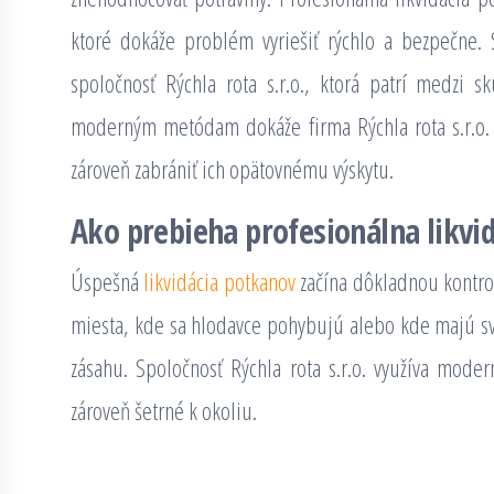
ktoré dokáže problém vyriešiť rýchlo a bezpečne. S
spoločnosť Rýchla rota s.r.o., ktorá patrí medzi 
moderným metódam dokáže firma Rýchla rota s.r.o. 
zároveň zabrániť ich opätovnému výskytu.
Ako prebieha profesionálna likvi
Úspešná
likvidácia potkanov
začína dôkladnou kontrol
miesta, kde sa hlodavce pohybujú alebo kde majú s
zásahu. Spoločnosť Rýchla rota s.r.o. využíva mod
zároveň šetrné k okoliu.