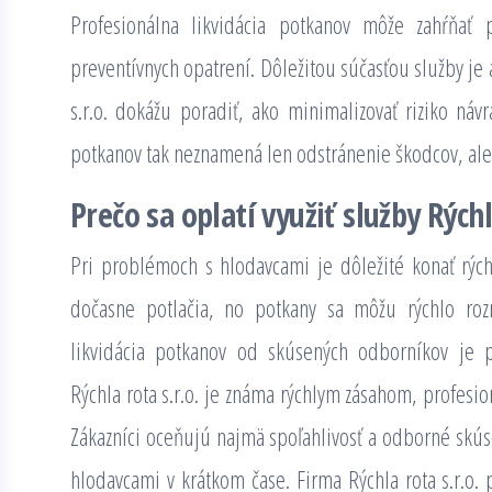
Profesionálna likvidácia potkanov môže zahŕňať p
preventívnych opatrení. Dôležitou súčasťou služby je 
s.r.o. dokážu poradiť, ako minimalizovať riziko náv
potkanov tak neznamená len odstránenie škodcov, al
Prečo sa oplatí využiť služby Rýchl
Pri problémoch s hlodavcami je dôležité konať rýc
dočasne potlačia, no potkany sa môžu rýchlo rozm
likvidácia potkanov od skúsených odborníkov je p
Rýchla rota s.r.o. je známa rýchlym zásahom, profesi
Zákazníci oceňujú najmä spoľahlivosť a odborné skúse
hlodavcami v krátkom čase. Firma Rýchla rota s.r.o.