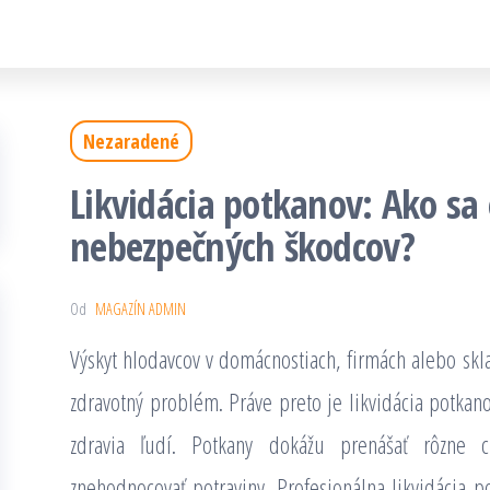
Nezaradené
Likvidácia potkanov: Ako sa 
nebezpečných škodcov?
Od
MAGAZÍN ADMIN
Výskyt hlodavcov v domácnostiach, firmách alebo skl
zdravotný problém. Práve preto je likvidácia potkan
zdravia ľudí. Potkany dokážu prenášať rôzne ch
znehodnocovať potraviny. Profesionálna likvidácia p