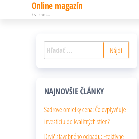
Online magazín
Preskočiť
Zistite viac…
na
obsah
Hľadať:
NAJNOVŠIE ČLÁNKY
Sadrove omietky cena: Čo ovplyvňuje
investíciu do kvalitných stien?
Drvič stavebného odpadu: Efektívne