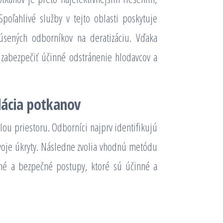
poľahlivé služby v tejto oblasti poskytuje
skúsených odborníkov na deratizáciu. Vďaka
zabezpečiť účinné odstránenie hlodavcov a
dácia potkanov
ou priestoru. Odborníci najprv identifikujú
voje úkryty. Následne zvolia vhodnú metódu
erné a bezpečné postupy, ktoré sú účinné a