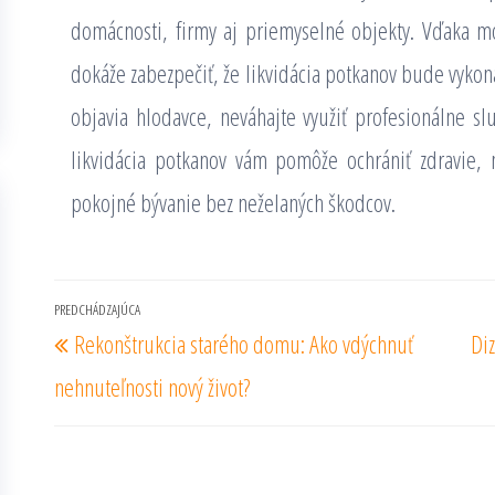
domácnosti, firmy aj priemyselné objekty. Vďaka
dokáže zabezpečiť, že likvidácia potkanov bude vykon
objavia hlodavce, neváhajte využiť profesionálne slu
likvidácia potkanov vám pomôže ochrániť zdravie, 
pokojné bývanie bez neželaných škodcov.
Navigácia
PREDCHÁDZAJÚCA
Predchádzajúci
Rekonštrukcia starého domu: Ako vdýchnuť
Di
v
príspevok
článku
nehnuteľnosti nový život?