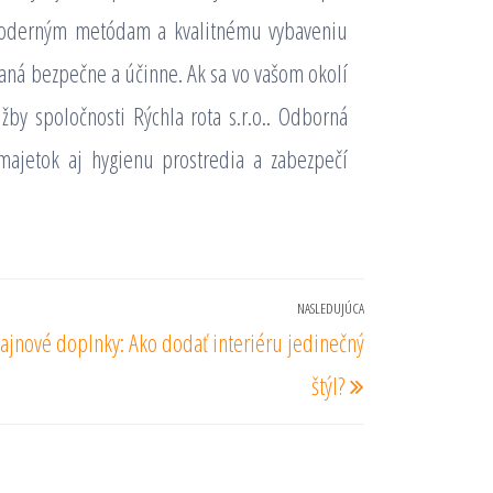
 moderným metódam a kvalitnému vybaveniu
aná bezpečne a účinne. Ak sa vo vašom okolí
žby spoločnosti Rýchla rota s.r.o.. Odborná
majetok aj hygienu prostredia a zabezpečí
NASLEDUJÚCA
Nasledujúci
zajnové doplnky: Ako dodať interiéru jedinečný
príspevok
štýl?