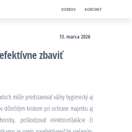
DOMOV
KONTAKT
13. marca 2026
efektívne zbaviť
adoch môže predstavovať vážny hygienický aj
ov dôležitým krokom pri ochrane majetku aj
oroby, poškodzovať elektroinštalácie či
otkanov je preto najefektívnejším riešením,