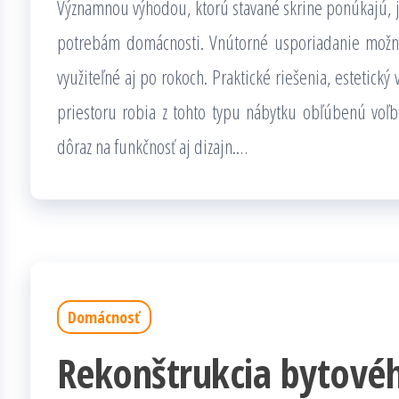
Významnou výhodou, ktorú stavané skrine ponúkajú, j
potrebám domácnosti. Vnútorné usporiadanie možno
využiteľné aj po rokoch. Praktické riešenia, estetick
priestoru robia z tohto typu nábytku obľúbenú voľ
dôraz na funkčnosť aj dizajn.…
Domácnosť
Rekonštrukcia bytovéh