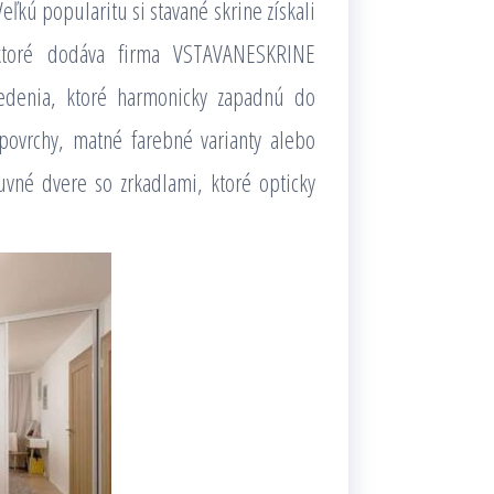
ľkú popularitu si stavané skrine získali
ktoré dodáva firma VSTAVANESKRINE
vedenia, ktoré harmonicky zapadnú do
 povrchy, matné farebné varianty alebo
né dvere so zrkadlami, ktoré opticky