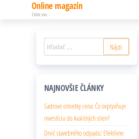
Online magazín
Preskočiť
Zistite viac…
na
obsah
Hľadať:
NAJNOVŠIE ČLÁNKY
Sadrove omietky cena: Čo ovplyvňuje
investíciu do kvalitných stien?
Drvič stavebného odpadu: Efektívne