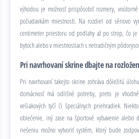
výhodou je možnosť prispôsobiť rozmery, vnútorné 
požiadavkám miestnosti. Na rozdiel od sériovo vy
centimeter priestoru od podlahy až po strop, čo j
bytoch alebo v miestnostiach s netradičným pôdoryso
Pri navrhovaní skrine dbajte na rozloženi
Pri navrhovaní takejto skrine zohráva dôležitú úloh
domácnosť má odlišné potreby, preto je vhodné 
vešiakových tyčí či špeciálnych priehradiek. Niek
oblečenie, iný zase na športové vybavenie alebo 
riešeniu možno vytvoriť systém, ktorý bude zodp