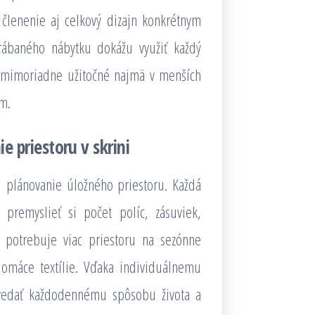
členenie aj celkový dizajn konkrétnym
rábaného nábytku dokážu využiť každý
e mimoriadne užitočné najmä v menších
m.
e priestoru v skrini
u plánovanie úložného priestoru. Každá
premyslieť si počet políc, zásuviek,
to potrebuje viac priestoru na sezónne
domáce textílie. Vďaka individuálnemu
ovedať každodennému spôsobu života a