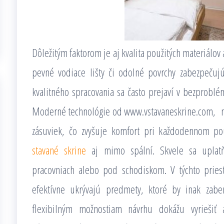
Dôležitým faktorom je aj kvalita použitých materiálov
pevné vodiace lišty či odolné povrchy zabezpečujú
kvalitného spracovania sa často prejaví v bezprob
Moderné technológie od www.vstavaneskrine.com, na
zásuviek, čo zvyšuje komfort pri každodennom pou
stavané skrine
aj mimo spální. Skvele sa uplatň
pracovniach alebo pod schodiskom. V týchto pries
efektívne ukrývajú predmety, ktoré by inak zaber
flexibilným možnostiam návrhu dokážu vyriešiť 