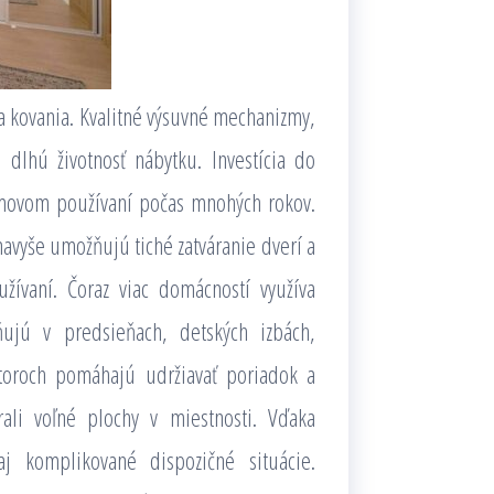
 a kovania. Kvalitné výsuvné mechanizmy,
 dlhú životnosť nábytku. Investícia do
lémovom používaní počas mnohých rokov.
vyše umožňujú tiché zatváranie dverí a
žívaní. Čoraz viac domácností využíva
ujú v predsieňach, detských izbách,
toroch pomáhajú udržiavať poriadok a
ali voľné plochy v miestnosti. Vďaka
aj komplikované dispozičné situácie.