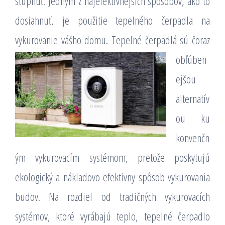
stúpnuť. Jedným z najefektívnejších spôsobov, ako to
dosiahnuť, je použitie tepelného čerpadla na
vykurovanie vášho domu.
Tepelné čerpadlá sú čoraz
obľúben
ejšou
alternatív
ou ku
konvenčn
ým vykurovacím systémom, pretože poskytujú
ekologický a nákladovo efektívny spôsob vykurovania
budov. Na rozdiel od tradičných vykurovacích
systémov, ktoré vyrábajú teplo, tepelné čerpadlo