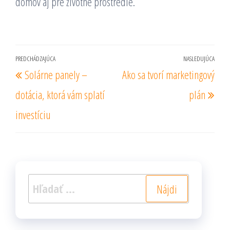
domov aj pre životné prostredie.
Navigácia
PREDCHÁDZAJÚCA
NASLEDUJÚCA
Predchádzajúci
Nas
Solárne panely –
Ako sa tvorí marketingový
v
príspevok
prí
článku
dotácia, ktorá vám splatí
plán
investíciu
Hľadať: