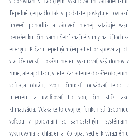
v porovnaní s tradičnými vykurovacími zariadeniami.
Tepelné čerpadlo tak v podstate poskytuje rovnakú
úroveň pohodlia a zároveň menej zaťažuje vašu
peňaženku, čím vám ušetrí značné sumy na účtoch za
energiu. K čaru tepelných čerpadiel prispieva aj ich
viacúčelovosť. Dokážu nielen vykurovať váš domov v
zime, ale aj chladiť v lete. Zariadenie dokáže otočením
spínača obrátiť svoju činnosť, odvádzať teplo z
interiéru a uvoľňovať ho von, čím slúži ako
klimatizácia. Vďaka tejto dvojitej funkcii sú úspornou
voľbou v porovnaní so samostatnými systémami
vykurovania a chladenia, čo opäť vedie k výraznému