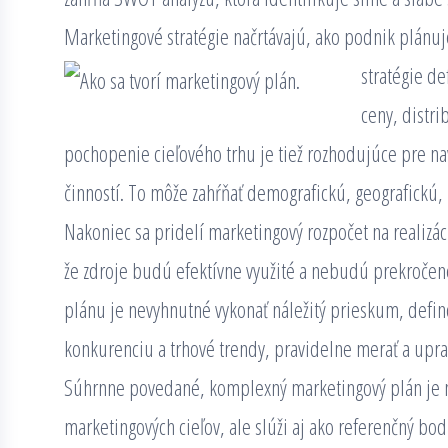
Marketingové stratégie načrtávajú, ako podnik plánuj
stratégie d
ceny, distri
pochopenie cieľového trhu je tiež rozhodujúce pre n
činností. To môže zahŕňať demografickú, geografickú,
Nakoniec sa pridelí marketingový rozpočet na realizác
že zdroje budú efektívne využité a nebudú prekročen
plánu je nevyhnutné vykonať náležitý prieskum, defino
konkurenciu a trhové trendy, pravidelne merať a uprav
Súhrnne povedané, komplexný marketingový plán je 
marketingových cieľov, ale slúži aj ako referenčný b