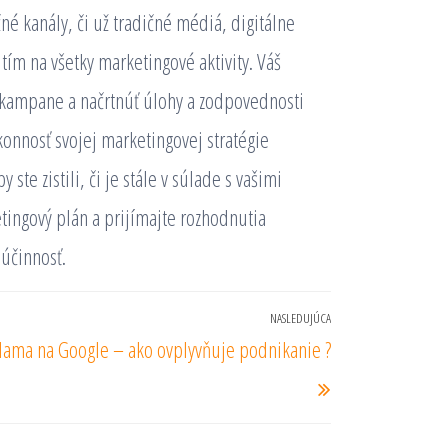
é kanály, či už tradičné médiá, digitálne
tím na všetky marketingové aktivity. Váš
é kampane a načrtnúť úlohy a zodpovednosti
konnosť svojej marketingovej stratégie
ste zistili, či je stále v súlade s vašimi
tingový plán a prijímajte rozhodnutia
 účinnosť.
NASLEDUJÚCA
Nasledujúci
lama na Google – ako ovplyvňuje podnikanie ?
príspevok