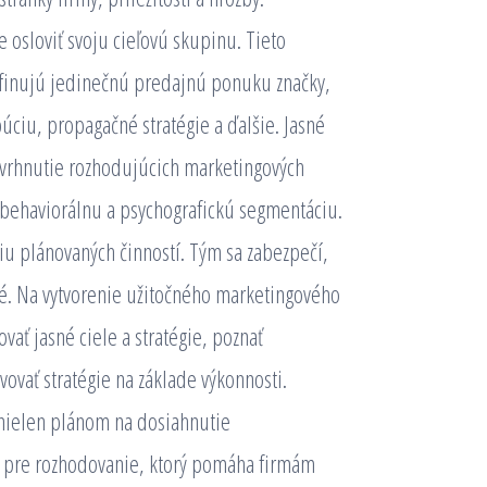
e osloviť svoju cieľovú skupinu.
Tieto
efinujú jedinečnú predajnú ponuku značky,
búciu, propagačné stratégie a ďalšie. Jasné
avrhnutie rozhodujúcich marketingových
 behaviorálnu a psychografickú segmentáciu.
iu plánovaných činností. Tým sa zabezpečí,
é. Na vytvorenie užitočného marketingového
vať jasné ciele a stratégie, poznať
ovať stratégie na základe výkonnosti.
nielen plánom na dosiahnutie
od pre rozhodovanie, ktorý pomáha firmám