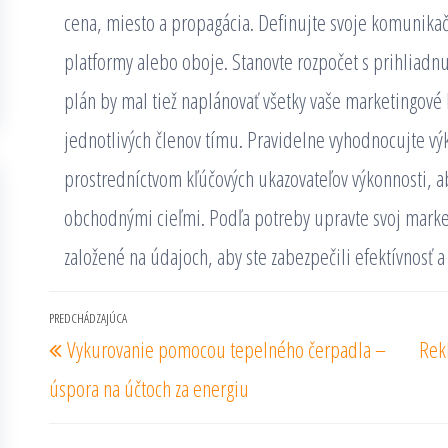
cena, miesto a propagácia. Definujte svoje komunikačn
platformy alebo oboje. Stanovte rozpočet s prihliadnu
plán by mal tiež naplánovať všetky vaše marketingov
jednotlivých členov tímu. Pravidelne vyhodnocujte vý
prostredníctvom kľúčových ukazovateľov výkonnosti, aby 
obchodnými cieľmi. Podľa potreby upravte svoj marke
založené na údajoch, aby ste zabezpečili efektívnosť a
Navigácia
PREDCHÁDZAJÚCA
Predchádzajúci
Vykurovanie pomocou tepelného čerpadla –
Rek
v
príspevok
článku
úspora na účtoch za energiu