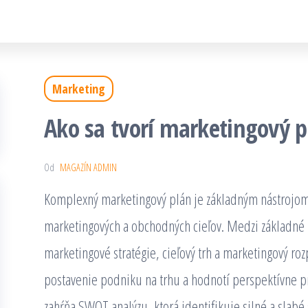
Marketing
Ako sa tvorí marketingový p
Od
MAGAZÍN ADMIN
Komplexný marketingový plán je základným nástrojom,
marketingových a obchodných cieľov. Medzi základné zl
marketingové stratégie, cieľový trh a marketingový ro
postavenie podniku na trhu a hodnotí perspektívne prí
zahŕňa SWOT analýzu, ktorá identifikuje silné a slabé s