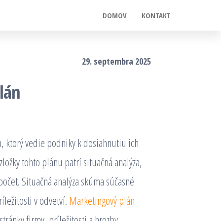
DOMOV
KONTAKT
29. septembra 2025
lán
 ktorý vedie podniky k dosiahnutiu ich
ožky tohto plánu patrí situačná analýza,
zpočet. Situačná analýza skúma súčasné
ležitosti v odvetví.
Marketingový plán
tránky firmy, príležitosti a hrozby.