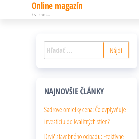
Online magazín
Preskočiť
Zistite viac…
na
obsah
Hľadať:
NAJNOVŠIE ČLÁNKY
Sadrove omietky cena: Čo ovplyvňuje
investíciu do kvalitných stien?
Drvič stavebného odpadu: Efektívne