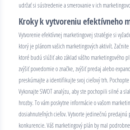
udržať si sústredenie a smerovanie v ich marketingovo
Kroky k vytvoreniu efektívneho 
Vytvorenie efektívnej marketingovej stratégie si vyža
ktorý je plánom vašich marketingových aktivít. Začnit
ktoré budú slúžiť ako základ vášho marketingového plán
zvýšiť povedomie o značke, zvýšiť predaj alebo expan
preskúmajte a identifikujte svoj cieľový trh. Pochopte
Vykonajte SWOT analýzu, aby ste pochopili silné a slab
hrozby. To vám poskytne informácie o vašom marketi
dosiahnuteľných cieľov. Vytvorte jedinečnú predajnú p
konkurencie. Váš marketingový plán by mal podrobne