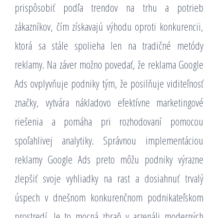
prispôsobiť podľa trendov na trhu a potrieb
zákazníkov, čím získavajú výhodu oproti konkurencii,
ktorá sa stále spolieha len na tradičné metódy
reklamy. Na záver možno povedať, že reklama Google
Ads ovplyvňuje podniky tým, že posilňuje viditeľnosť
značky, vytvára nákladovo efektívne marketingové
riešenia a pomáha pri rozhodovaní pomocou
spoľahlivej analytiky. Správnou implementáciou
reklamy Google Ads preto môžu podniky výrazne
zlepšiť svoje vyhliadky na rast a dosiahnuť trvalý
úspech v dnešnom konkurenčnom podnikateľskom
prostredí. Je to mocná zbraň v arzenáli moderných