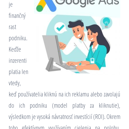
je
finančný
rast
podniku.
Keďže
inzerenti
platia len
vtedy,
keď používatelia kliknú na ich reklamu alebo zavolajú
do ich podniku (model platby za kliknutie),
výsledkom je vysoká návratnosť investícií (ROI). Okrem
toho efektívnym využívaním cielenia na polohu,