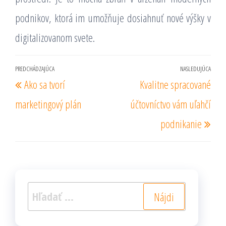
podnikov, ktorá im umožňuje dosiahnuť nové výšky v
digitalizovanom svete.
Navigácia
PREDCHÁDZAJÚCA
NASLEDUJÚCA
Predchádzajúci
Nas
Ako sa tvorí
Kvalitne spracované
v
príspevok
prí
článku
marketingový plán
účtovníctvo vám uľahčí
podnikanie
Hľadať: