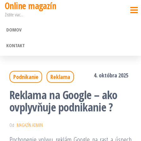
Online magazín
Preskočiť
Zistite viac…
na
obsah
DOMOV
KONTAKT
4. októbra 2025
Podnikanie
Reklama
Reklama na Google – ako
ovplyvňuje podnikanie ?
Od
MAGAZÍN ADMIN
Pochopenie vplyvu reklám Google na rast a úspech