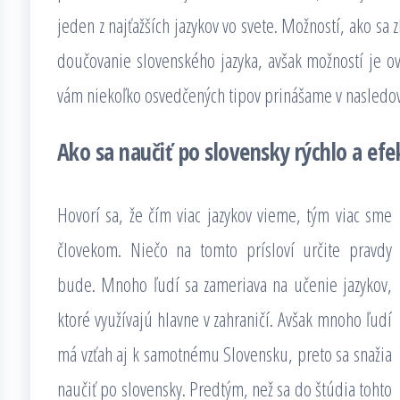
jeden z najťažších jazykov vo svete. Možností, ako sa
doučovanie slovenského jazyka, avšak možností je ove
vám niekoľko osvedčených tipov prinášame v nasledo
Ako sa naučiť po slovensky rýchlo a efe
Hovorí sa, že čím viac jazykov vieme, tým viac sme
človekom. Niečo na tomto prísloví určite pravdy
bude. Mnoho ľudí sa zameriava na učenie jazykov,
ktoré využívajú hlavne v zahraničí. Avšak mnoho ľudí
má vzťah aj k samotnému Slovensku, preto sa snažia
naučiť po slovensky. Predtým, než sa do štúdia tohto