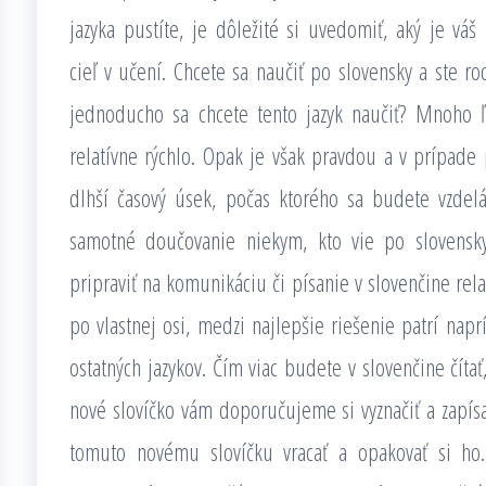
jazyka pustíte, je dôležité si uvedomiť, aký je váš
cieľ v učení. Chcete sa naučiť po slovensky a ste 
jednoducho sa chcete tento jazyk naučiť? Mnoho ľu
relatívne rýchlo. Opak je však pravdou a v prípade 
dlhší časový úsek, počas ktorého sa budete vzdel
samotné doučovanie niekym, kto vie po slovensky
pripraviť na komunikáciu či písanie v slovenčine rela
po vlastnej osi, medzi najlepšie riešenie patrí naprí
ostatných jazykov. Čím viac budete v slovenčine čítať
nové slovíčko vám doporučujeme si vyznačiť a zapísa
tomuto novému slovíčku vracať a opakovať si ho