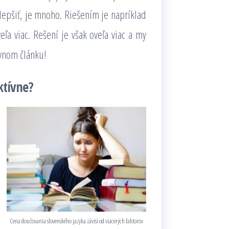
 zlepšiť, je mnoho. Riešením je napríklad
ľa viac. Rešení je však oveľa viac a my
vnom článku!
ktívne?
Cena doučovania slovenského jazyka závisí od viacerých faktorov