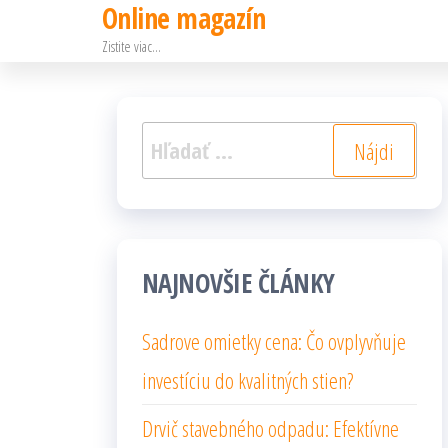
Online magazín
Preskočiť
Zistite viac…
na
obsah
Hľadať:
NAJNOVŠIE ČLÁNKY
Sadrove omietky cena: Čo ovplyvňuje
investíciu do kvalitných stien?
Drvič stavebného odpadu: Efektívne