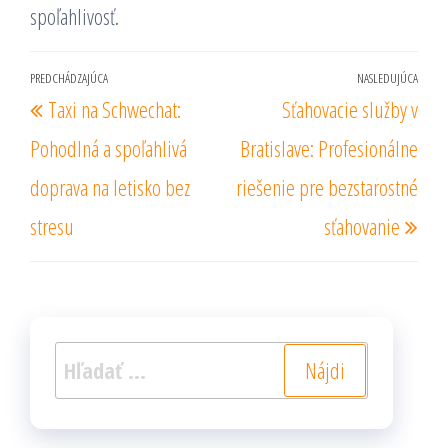
spoľahlivosť.
Navigácia
PREDCHÁDZAJÚCA
NASLEDUJÚCA
Predchádzajúci
Nas
Taxi na Schwechat:
Sťahovacie služby v
v
príspevok
prí
článku
Pohodlná a spoľahlivá
Bratislave: Profesionálne
doprava na letisko bez
riešenie pre bezstarostné
stresu
sťahovanie
Hľadať: