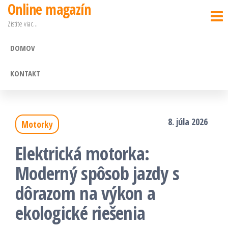
Online magazín
Preskočiť
Zistite viac…
na
obsah
DOMOV
KONTAKT
8. júla 2026
Motorky
Elektrická motorka:
Moderný spôsob jazdy s
dôrazom na výkon a
ekologické riešenia