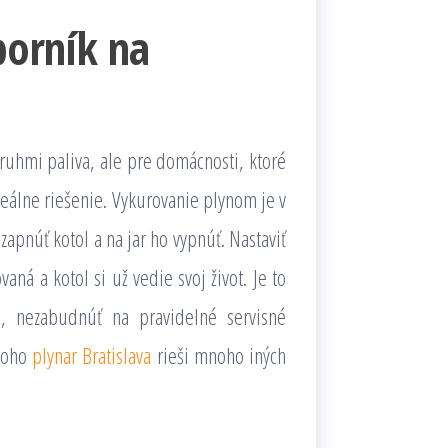
borník na
ruhmi paliva, ale pre domácnosti, ktoré
deálne riešenie. Vykurovanie plynom je v
zapnúť kotol a na jar ho vypnúť. Nastaviť
aná a kotol si už vedie svoj život. Je to
é, nezabudnúť na pravidelné servisné
 toho
plynar Bratislava
rieši mnoho iných