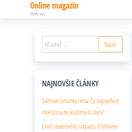
Online magazín
Preskočiť
Zistite viac…
na
obsah
Hľadať:
NAJNOVŠIE ČLÁNKY
Sadrove omietky cena: Čo ovplyvňuje
investíciu do kvalitných stien?
Drvič stavebného odpadu: Efektívne