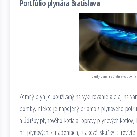
Portfólio plynára Bratislava
Služby plynára v Bratislave sú pomer
Zemný plyn je používaný na vykurovanie ale aj na va
bomby, niekto je napojený priamo z plynového potrubi
a údržby plynového kotla aj opravy plynových kotlov,
na plynových zariadeniach, tlakové skúšky a revízie