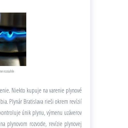
ne rozsiahle
renie. Niekto kupuje na varenie plynové
a. Plynár Bratislava rieši okrem revízií
 kontroluje únik plynu, výmenu uzáverov
 na plynovom rozvode, revízie plynovej