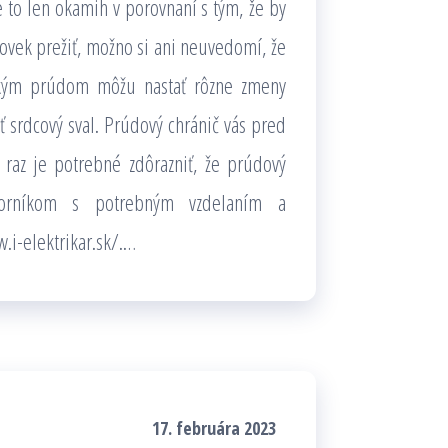
 to len okamih v porovnaní s tým, že by
ovek prežiť, možno si ani neuvedomí, že
ickým prúdom môžu nastať rôzne zmeny
srdcový sval. Prúdový chránič vás pred
 raz je potrebné zdôrazniť, že prúdový
borníkom s potrebným vzdelaním a
.i-elektrikar.sk/
.
…
17. februára 2023