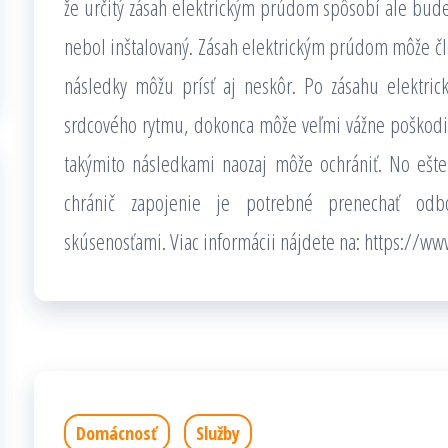
že určitý zásah elektrickým prúdom spôsobí ale bude
nebol inštalovaný. Zásah elektrickým prúdom môže čl
následky môžu prísť aj neskôr. Po zásahu elektr
srdcového rytmu, dokonca môže veľmi vážne poškodiť 
takýmito následkami naozaj môže ochrániť. No ešte
chránič zapojenie je potrebné prenechať od
skúsenosťami. Viac informácii nájdete na: https://www
Domácnosť
Služby