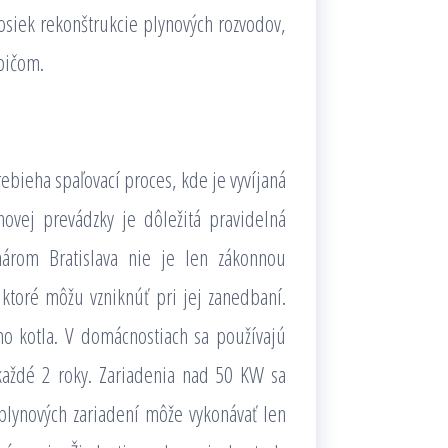
osiek rekonštrukcie plynových rozvodov,
bičom.
rebieha spaľovací proces, kde je vyvíjaná
hovej prevádzky je dôležitá pravidelná
ynárom Bratislava nie je len zákonnou
 ktoré môžu vzniknúť pri jej zanedbaní.
ho kotla. V domácnostiach sa používajú
každé 2 roky. Zariadenia nad 50 KW sa
plynových zariadení môže vykonávať len