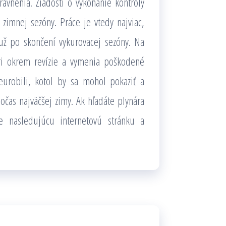
vnenia. Žiadosti o vykonanie kontroly
zimnej sezóny. Práce je vtedy najviac,
už po skončení vykurovacej sezóny. Na
ári okrem revízie a vymenia poškodené
eurobili, kotol by sa mohol pokaziť a
čas najväčšej zimy. Ak hľadáte plynára
te nasledujúcu internetovú stránku a