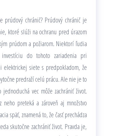
je prúdový chránič? Prúdový chránič je
nie, ktoré slúži na ochranu pred úrazom
ckým prúdom a požiarom. Niektorí ľudia
 investíciu do tohoto zariadenia pri
ii elektrickej siete s predpokladom, že
bytočne predraží celú prácu. Ale nie je to
to jednoduchá vec môže zachrániť život.
z neho preteká a zároveň aj množstvo
racia späť, znamená to, že časť prechádza
da skutočne zachrániť život. Pravda je,