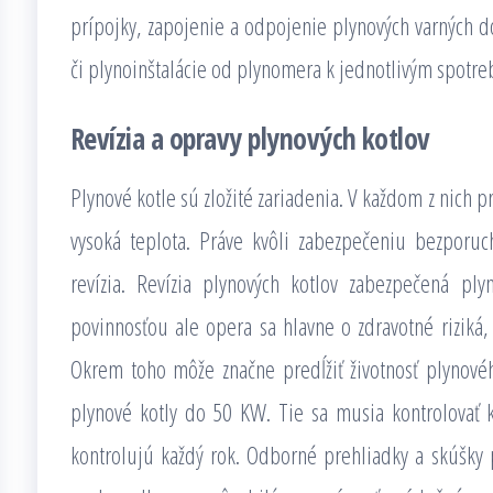
prípojky, zapojenie a odpojenie plynových varných d
či plynoinštalácie od plynomera k jednotlivým spotre
Revízia a opravy plynových kotlov
Plynové kotle sú zložité zariadenia. V každom z nich p
vysoká teplota. Práve kvôli zabezpečeniu bezporuc
revízia. Revízia plynových kotlov zabezpečená pl
povinnosťou ale opera sa hlavne o zdravotné riziká,
Okrem toho môže značne predĺžiť životnosť plynové
plynové kotly do 50 KW. Tie sa musia kontrolovať 
kontrolujú každý rok. Odborné prehliadky a skúšky 