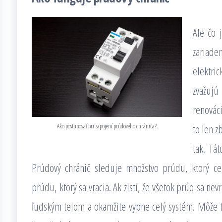
Ale čo 
zariade
elektri
zvažujú
renovác
Ako postupovať pri zapojení prúdového chrániča?
to len z
tak. Tá
Prúdový chránič sleduje množstvo prúdu, ktorý ce
prúdu, ktorý sa vracia. Ak zistí, že všetok prúd sa nev
ľudským telom a okamžite vypne celý systém. Môže te