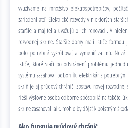
využívame na množstvo elektrospotrebičov, počítač,
zariadení atď. Elektrické rozvody v niektorých starš
staršie a majitelia uvažujú o ich renovácii. A niel
rozvodnej skrine. Staršie domy mali ističe formou j
bolo potrebné vyšróbovať a vymeniť za inú. Nové
ističe, ktoré stačí po odstránení problému jednodu
systému zasahoval odborník, elektrikár s potrebným
skríň je aj prúdový chránič. Zostavu novej rozvodnej
rieši výslovne osoba odborne spôsobilá na takéto úko
skrine zasahoval laik, mohlo by dôjsť k poistným škod
Ako funguje prúdový chránič