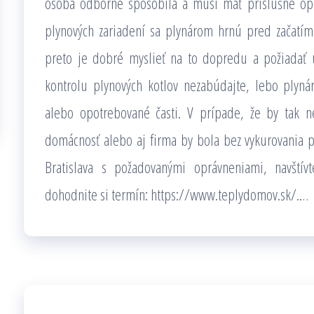
osoba odborne spôsobilá a musí mať príslušné oprá
plynových zariadení sa plynárom hrnú pred začatím 
preto je dobré myslieť na to dopredu a požiadať 
kontrolu plynových kotlov nezabúdajte, lebo plyn
alebo opotrebované časti. V prípade, že by tak n
domácnosť alebo aj firma by bola bez vykurovania po
Bratislava s požadovanými oprávneniami, navštív
dohodnite si termín: https://www.teplydomov.sk/
.
…