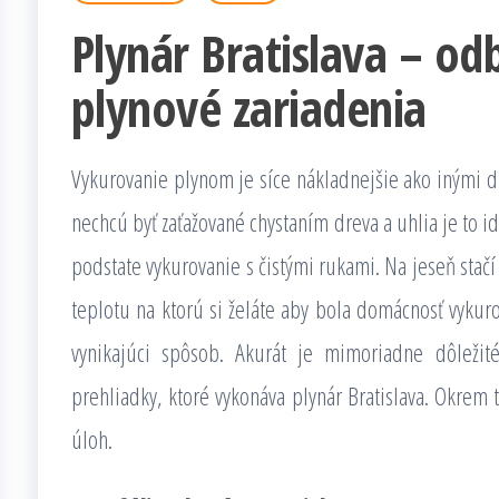
Plynár Bratislava – od
plynové zariadenia
Vykurovanie plynom je síce nákladnejšie ako inými d
nechcú byť zaťažované chystaním dreva a uhlia je to i
podstate vykurovanie s čistými rukami. Na jeseň stačí 
teplotu na ktorú si želáte aby bola domácnosť vykurov
vynikajúci spôsob. Akurát je mimoriadne dôležit
prehliadky, ktoré vykonáva plynár Bratislava. Okrem
úloh.