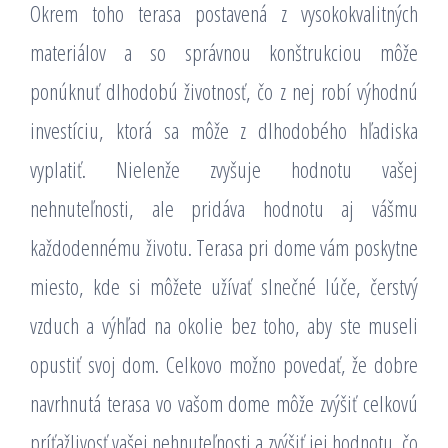
Okrem toho terasa postavená z vysokokvalitných
materiálov a so správnou konštrukciou môže
ponúknuť dlhodobú životnosť, čo z nej robí výhodnú
investíciu, ktorá sa môže z dlhodobého hľadiska
vyplatiť. Nielenže zvyšuje hodnotu vašej
nehnuteľnosti, ale pridáva hodnotu aj vášmu
každodennému životu. Terasa pri dome vám poskytne
miesto, kde si môžete užívať slnečné lúče, čerstvý
vzduch a výhľad na okolie bez toho, aby ste museli
opustiť svoj dom. Celkovo možno povedať, že dobre
navrhnutá terasa vo vašom dome môže zvýšiť celkovú
príťažlivosť vašej nehnuteľnosti a zvýšiť jej hodnotu, čo