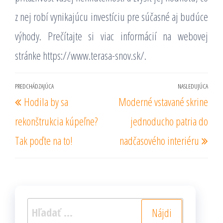
z nej robí vynikajúcu investíciu pre súčasné aj budúce
výhody. Prečítajte si viac informácií na webovej
stránke
https://www.terasa-snov.sk/.
Navigácia
PREDCHÁDZAJÚCA
NASLEDUJÚCA
Predchádzajúci
Nas
Hodila by sa
Moderné vstavané skrine
v
príspevok
prí
článku
rekonštrukcia kúpeľne?
jednoducho patria do
Tak poďte na to!
nadčasového interiéru
Hľadať: