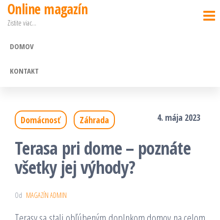
Online magazín
Preskočiť
Zistite viac…
na
obsah
DOMOV
KONTAKT
4. mája 2023
Domácnosť
Záhrada
Terasa pri dome – poznáte
všetky jej výhody?
Od
MAGAZÍN ADMIN
Terasy sa stali obľúbeným doplnkom domov na celom