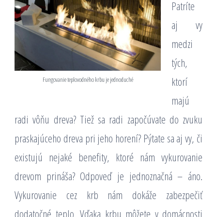
Patríte
aj vy
medzi
tých,
ktorí
Fungovanie teplovodného krbu je jednoduché
majú
radi vôňu dreva? Tiež sa radi započúvate do zvuku
praskajúceho dreva pri jeho horení? Pýtate sa aj vy, či
existujú nejaké benefity, ktoré nám vykurovanie
drevom prináša? Odpoveď je jednoznačná – áno.
Vykurovanie cez krb nám dokáže zabezpečiť
dodatočné teplo. Vďaka krbu môžete v domácnosti