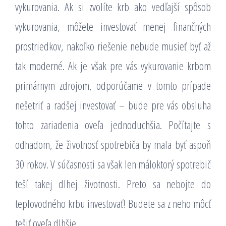
vykurovania. Ak si zvolíte krb ako vedľajší spôsob
vykurovania, môžete investovať menej finančných
prostriedkov, nakoľko riešenie nebude musieť byť až
tak moderné. Ak je však pre vás vykurovanie krbom
primárnym zdrojom, odporúčame v tomto prípade
nešetriť a radšej investovať – bude pre vás obsluha
tohto zariadenia oveľa jednoduchšia. Počítajte s
odhadom, že životnosť spotrebiča by mala byť aspoň
30 rokov. V súčasnosti sa však len máloktorý spotrebič
teší takej dlhej životnosti. Preto sa nebojte do
teplovodného krbu investovať! Budete sa z neho môcť
tešiť oveľa dlhšie.