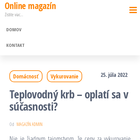
Online magazín
Preskočiť
Zistite viac…
na
obsah
DOMOV
KONTAKT
25. júla 2022
Domácnosť
Vykurovanie
Teplovodný krb – oplatí sa v
súčasnosti?
Od
MAGAZÍN ADMIN
Nie je žiadnym tajomstvom, že ceny za vykurovanie