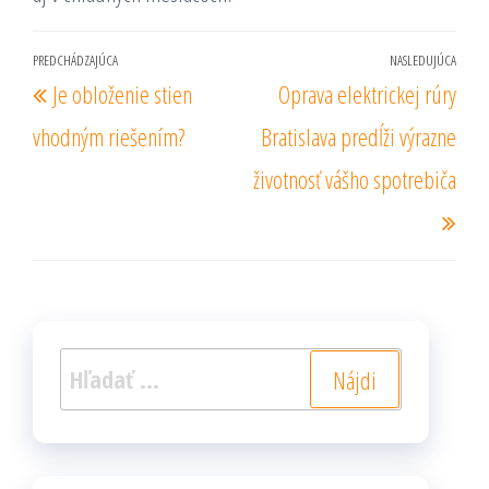
Navigácia
PREDCHÁDZAJÚCA
NASLEDUJÚCA
Predchádzajúci
Nas
Je obloženie stien
Oprava elektrickej rúry
v
príspevok
prí
článku
vhodným riešením?
Bratislava predĺži výrazne
životnosť vášho spotrebiča
Hľadať: