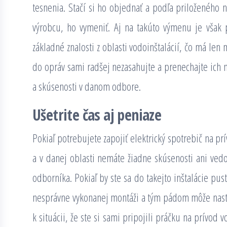
tesnenia. Stačí si ho objednať a podľa priloženého 
výrobcu, ho vymeniť. Aj na takúto výmenu je však 
základné znalosti z oblasti vodoinštalácií, čo má len
do opráv sami radšej nezasahujte a prenechajte ich n
a skúsenosti v danom odbore.
Ušetrite čas aj peniaze
Pokiaľ potrebujete zapojiť elektrický spotrebič na p
a v danej oblasti nemáte žiadne skúsenosti ani v
odborníka. Pokiaľ by ste sa do takejto inštalácie pust
nesprávne vykonanej montáži a tým pádom môže nast
k situácii, že ste si sami pripojili práčku na prívod 