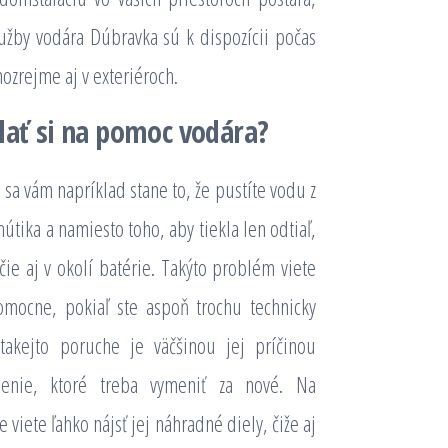
lužby vodára Dúbravka sú k dispozícii počas
mozrejme aj v exteriéroch.
olať si na pomoc vodára?
 sa vám napríklad stane to, že pustíte vodu z
tika a namiesto toho, aby tiekla len odtiaľ,
čie aj v okolí batérie. Takýto problém viete
pomocne, pokiaľ ste aspoň trochu technicky
 takejto poruche je väčšinou jej príčinou
enie, ktoré treba vymeniť za nové. Na
 viete ľahko nájsť jej náhradné diely, čiže aj