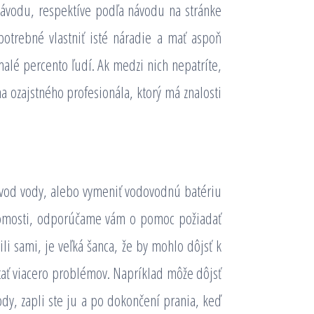
návodu, respektíve podľa návodu na stránke
potrebné vlastniť isté náradie a mať aspoň
 malé percento ľudí. Ak medzi nich nepatríte,
a ozajstného profesionála, ktorý má znalosti
rívod vody, alebo vymeniť vodovodnú batériu
edomosti, odporúčame vám o pomoc požiadať
ili sami, je veľká šanca, že by mohlo dôjsť k
ať viacero problémov. Napríklad môže dôjsť
vody, zapli ste ju a po dokončení prania, keď