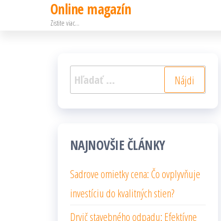
Online magazín
Preskočiť
Zistite viac…
na
obsah
Hľadať:
NAJNOVŠIE ČLÁNKY
Sadrove omietky cena: Čo ovplyvňuje
investíciu do kvalitných stien?
Drvič stavebného odpadu: Efektívne