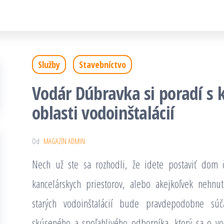
Služby
Stavebníctvo
Vodár Dúbravka si poradí 
oblasti vodoinštalácií
Od
MAGAZÍN ADMIN
Nech už ste sa rozhodli, že idete postaviť dom 
kancelárskych priestorov, alebo akejkoľvek nehnu
starých vodoinštalácií bude pravdepodobne súča
skúseného a spoľahlivého odborníka, ktorý sa o vod