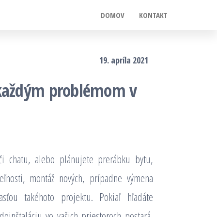
DOMOV
KONTAKT
19. apríla 2021
s každým problémom v
či chatu, alebo plánujete prerábku bytu,
teľnosti, montáž nových, prípadne výmena
sťou takéhoto projektu. Pokiaľ hľadáte
oinštaláciu vo vašich priestoroch postará,