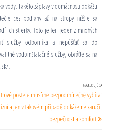
áka vody. Takéto záplavy v domácnosti dokážu
ečie cez podlahy až na stropy nižšie sa
í ich stierky. Toto je len jeden z mnohých
žiť služby odborníka a nepúšťať sa do
valitné vodoinštalačné služby, obráťte sa na
.sk/
.
NASLEDUJÚCA
Nasledujúci
trové postele musíme bezpodmínečně vybírat
príspevok
izní a jen v takovém případě dokážeme zaručit
bezpečnost a komfort