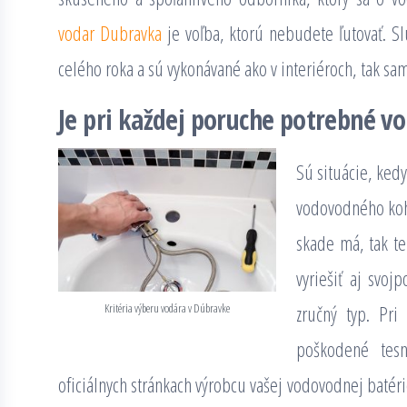
vodar Dubravka
je voľba, ktorú nebudete ľutovať. S
celého roka a sú vykonávané ako v interiéroch, tak sa
Je pri každej poruche potrebné v
Sú situácie, kedy
vodovodného kohú
skade má, tak te
vyriešiť aj svoj
Kritéria výberu vodára v Dúbravke
zručný typ. Pri
poškodené tesn
oficiálnych stránkach výrobcu vašej vodovodnej batérie