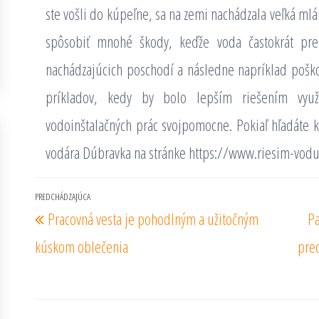
ste vošli do kúpeľne, sa na zemi nachádzala veľká ml
spôsobiť mnohé škody, keďže voda častokrát pret
nachádzajúcich poschodí a následne napríklad poškod
príkladov, kedy by bolo lepším riešením vyu
vodoinštalačných prác svojpomocne.
Pokiaľ hľadáte k
vodára Dúbravka na stránke
https://www.riesim-vodu
Navigácia
PREDCHÁDZAJÚCA
Predchádzajúci
Pracovná vesta je pohodlným a užitočným
Pa
v
príspevok
článku
kúskom oblečenia
prec