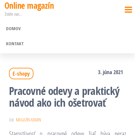
Online magazín
Preskočiť
Zistite viac…
na
obsah
DOMOV
KONTAKT
3. júna 2021
E-shopy
Pracovné odevy a praktický
návod ako ich ošetrovať
Od
MAGAZÍN ADMIN
Starostlivosť o pracovné odevy žiaľ býva neraz