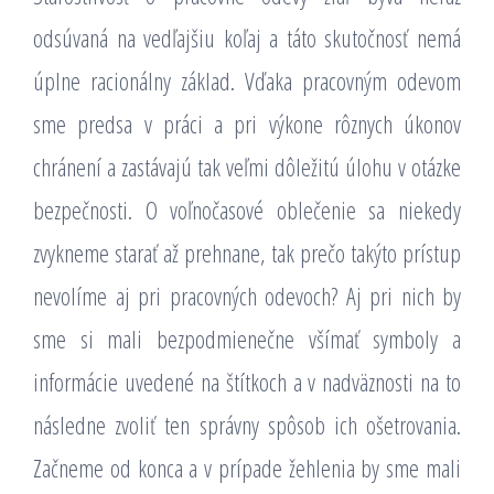
odsúvaná na vedľajšiu koľaj a táto skutočnosť nemá
úplne racionálny základ. Vďaka pracovným odevom
sme predsa v práci a pri výkone rôznych úkonov
chránení a zastávajú tak veľmi dôležitú úlohu v otázke
bezpečnosti. O voľnočasové oblečenie sa niekedy
zvykneme starať až prehnane, tak prečo takýto prístup
nevolíme aj pri pracovných odevoch? Aj pri nich by
sme si mali bezpodmienečne všímať symboly a
informácie uvedené na štítkoch a v nadväznosti na to
následne zvoliť ten správny spôsob ich ošetrovania.
Začneme od konca a v prípade žehlenia by sme mali