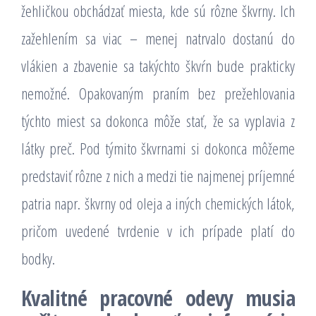
žehličkou obchádzať miesta, kde sú rôzne škvrny. Ich
zažehlením sa viac – menej natrvalo dostanú do
vlákien a zbavenie sa takýchto škvŕn bude prakticky
nemožné. Opakovaným praním bez prežehlovania
týchto miest sa dokonca môže stať, že sa vyplavia z
látky preč. Pod týmito škvrnami si dokonca môžeme
predstaviť rôzne z nich a medzi tie najmenej príjemné
patria napr. škvrny od oleja a iných chemických látok,
pričom uvedené tvrdenie v ich prípade platí do
bodky.
Kvalitné pracovné odevy musia