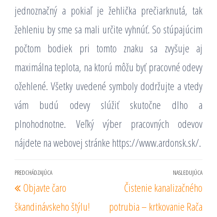
jednoznačný a pokiaľ je žehlička prečiarknutá, tak
žehleniu by sme sa mali určite vyhnúť. So stúpajúcim
počtom bodiek pri tomto znaku sa zvyšuje aj
maximálna teplota, na ktorú môžu byť pracovné odevy
ožehlené. Všetky uvedené symboly dodržujte a vtedy
vám budú odevy slúžiť skutočne dlho a
plnohodnotne.
Veľký výber pracovných odevov
nájdete na webovej stránke https://www.ardonsk.sk/.
Navigácia
PREDCHÁDZAJÚCA
NASLEDUJÚCA
Predchádzajúci
Nas
Objavte čaro
Čistenie kanalizačného
v
príspevok
prí
článku
škandinávskeho štýlu!
potrubia – krtkovanie Rača