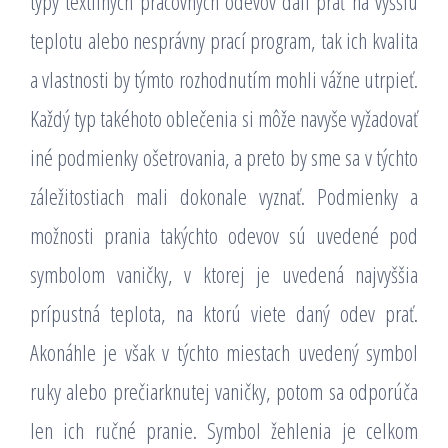
typy textilných pracovných odevov dali prať na vyššiu
teplotu alebo nesprávny prací program, tak ich kvalita
a vlastnosti by týmto rozhodnutím mohli vážne utrpieť.
Každý typ takéhoto oblečenia si môže navyše vyžadovať
iné podmienky ošetrovania, a preto by sme sa v týchto
záležitostiach mali dokonale vyznať. Podmienky a
možnosti prania takýchto odevov sú uvedené pod
symbolom vaničky, v ktorej je uvedená najvyššia
prípustná teplota, na ktorú viete daný odev prať.
Akonáhle je však v týchto miestach uvedený symbol
ruky alebo prečiarknutej vaničky, potom sa odporúča
len ich ručné pranie. Symbol žehlenia je celkom