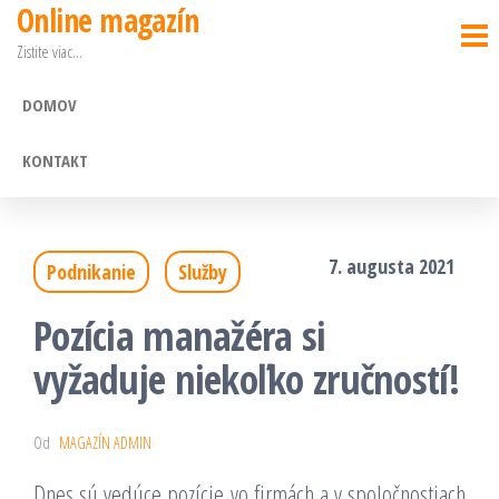
Online magazín
Preskočiť
Zistite viac…
na
obsah
DOMOV
KONTAKT
7. augusta 2021
Podnikanie
Služby
Pozícia manažéra si
vyžaduje niekoľko zručností!
Od
MAGAZÍN ADMIN
Dnes sú vedúce pozície vo firmách a v spoločnostiach