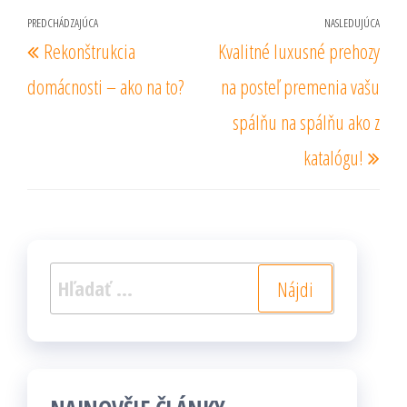
Navigácia
PREDCHÁDZAJÚCA
NASLEDUJÚCA
Predchádzajúci
Nas
Rekonštrukcia
Kvalitné luxusné prehozy
v
príspevok
prí
článku
domácnosti – ako na to?
na posteľ premenia vašu
spálňu na spálňu ako z
katalógu!
Hľadať: