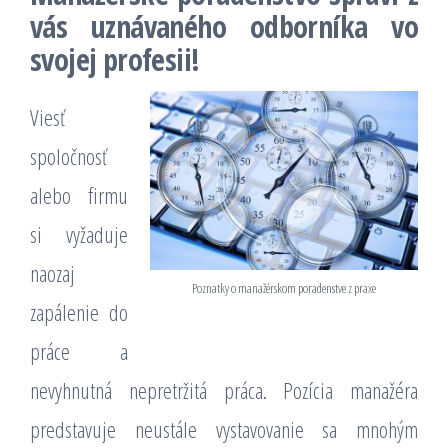
vás uznávaného odborníka vo
svojej profesii!
Viesť
spoločnosť
alebo firmu
si vyžaduje
naozaj
Poznatky o manažérskom poradenstve z praxe
zapálenie do
práce a
nevyhnutná nepretržitá práca. Pozícia manažéra
predstavuje neustále vystavovanie sa mnohým