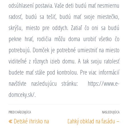
odsúhlasení postavia. Vaše deti budú mať nesmiernu
radosť, budú sa tešiť, budú mať svoje miestečko,
skrýšu, miesto pre oddych. Zatiaľ čo oni sa budú
pekne hrať, rodičia môžu doma urobiť všetko čo
potrebujú. Domček je potrebné umiestniť na miesto
viditeľné z rôznych izieb domu. A tak svoju ratolesť
budete mať stále pod kontrolou. Pre viac informácií
navštívte nasledujúcu stránku:
https://www.e-
domceky.sk/.
Navigácia
PREDCHÁDZAJÚCA
NASLEDUJÚCA
Predchádzajúci
Nas
Detské ihrisko na
Ľahký obklad na fasádu –
v
príspevok
prí