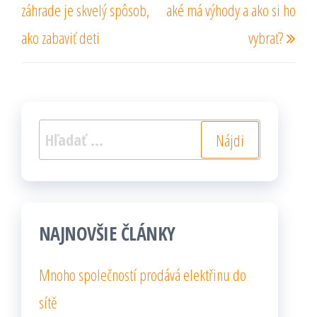
článku
záhrade je skvelý spôsob,
aké má výhody a ako si ho
ako zabaviť deti
vybrať?
Hľadať:
NAJNOVŠIE ČLÁNKY
Mnoho společností prodává elektřinu do
sítě