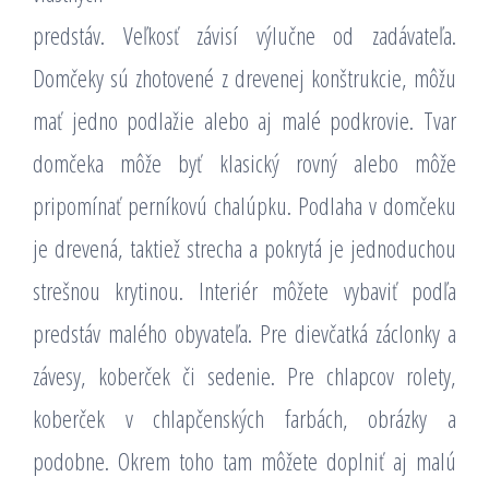
predstáv. Veľkosť závisí výlučne od zadávateľa.
Domčeky sú zhotovené z drevenej konštrukcie, môžu
mať jedno podlažie alebo aj malé podkrovie. Tvar
domčeka môže byť klasický rovný alebo môže
pripomínať perníkovú chalúpku. Podlaha v domčeku
je drevená, taktiež strecha a pokrytá je jednoduchou
strešnou krytinou. Interiér môžete vybaviť podľa
predstáv malého obyvateľa. Pre dievčatká záclonky a
závesy, koberček či sedenie. Pre chlapcov rolety,
koberček v chlapčenských farbách, obrázky a
podobne. Okrem toho tam môžete doplniť aj malú