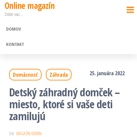
Online magazín
Preskočiť
Zistite viac…
na
obsah
DOMOV
KONTAKT
25. januára 2022
Domácnosť
Záhrada
Detský záhradný domček –
miesto, ktoré si vaše deti
zamilujú
Od
MAGAZÍN ADMIN