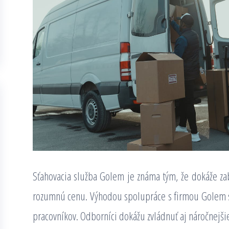
Sťahovacia služba Golem je známa tým, že dokáže zabe
rozumnú cenu. Výhodou spolupráce s firmou Golem s.
pracovníkov. Odborníci dokážu zvládnuť aj náročnejšie