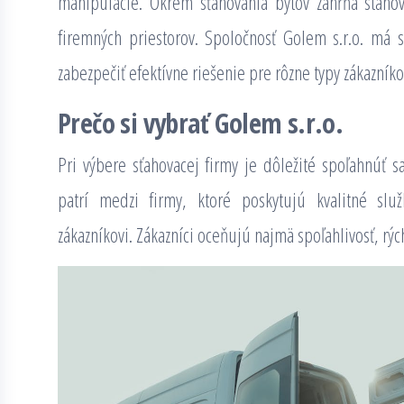
manipulácie. Okrem sťahovania bytov zahŕňa stahov
firemných priestorov. Spoločnosť Golem s.r.o. má 
zabezpečiť efektívne riešenie pre rôzne typy zákazníko
Prečo si vybrať Golem s.r.o.
Pri výbere sťahovacej firmy je dôležité spoľahnúť s
patrí medzi firmy, ktoré poskytujú kvalitné sl
zákazníkovi. Zákazníci oceňujú najmä spoľahlivosť, rýc