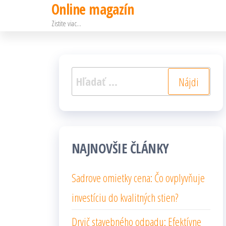
Online magazín
Preskočiť
Zistite viac…
na
obsah
Hľadať:
NAJNOVŠIE ČLÁNKY
Sadrove omietky cena: Čo ovplyvňuje
investíciu do kvalitných stien?
Drvič stavebného odpadu: Efektívne