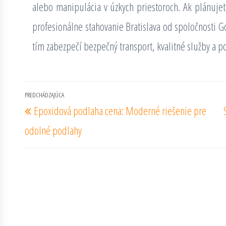
alebo manipulácia v úzkych priestoroch. Ak plánuje
profesionálne stahovanie Bratislava od spoločnosti G
tím zabezpečí bezpečný transport, kvalitné služby a 
Navigácia
PREDCHÁDZAJÚCA
Predchádzajúci
Epoxidová podlaha cena: Moderné riešenie pre
v
príspevok
článku
odolné podlahy