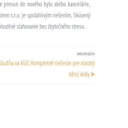
te presun do nového bytu alebo kancelárie,
olem s.r.o. je spoľahlivým riešením. Skúsený
pohodlné sťahovanie bez zbytočného stresu.
NASLEDUJÚCA
Nasledujúci
Studňa na kľúč: Kompletné riešenie pre vlastný
príspevok
zdroj vody