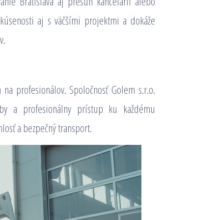
anie Bratislava aj presun kancelárií alebo
skúsenosti aj s väčšími projektmi a dokáže
v.
a na profesionálov. Spoločnosť Golem s.r.o.
užby a profesionálny prístup ku každému
hlosť a bezpečný transport.