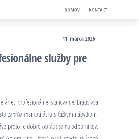
DOMOV
KONTAKT
11. marca 2026
fesionálne služby pre
lárie, profesionálne stahovanie Bratislava
často zahŕňa manipuláciu s ťažkým nábytkom,
áve preto je dobré obrátiť sa na odborníkov.
sť Golem s.r.o., ktorá patrí medzi skúsené