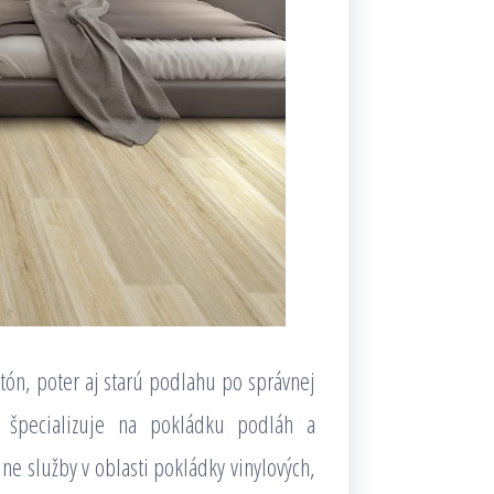
tón, poter aj starú podlahu po správnej
a špecializuje na pokládku podláh a
e služby v oblasti pokládky vinylových,