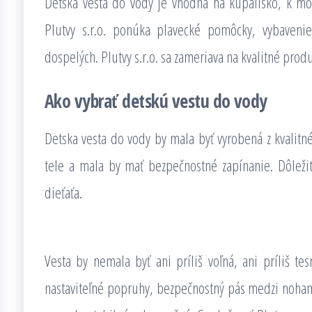
Detska vesta do vody je vhodná na kúpalisko, k mo
Plutvy s.r.o. ponúka plavecké pomôcky, vybaveni
dospelých. Plutvy s.r.o. sa zameriava na kvalitné pro
Ako vybrať detskú vestu do vody
Detska vesta do vody by mala byť vyrobená z kvalitn
tele a mala by mať bezpečnostné zapínanie. Dôležit
dieťaťa.
Vesta by nemala byť ani príliš voľná, ani príliš 
nastaviteľné popruhy, bezpečnostný pás medzi nohami