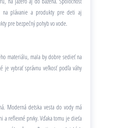
ru, na jazero aj do bazéna. Spoločnosť
e na plávanie a produkty pre deti aj
dukty pre bezpečný pohyb vo vode.
ého materiálu, mala by dobre sedieť na
é je vybrať správnu veľkosť podľa váhy
tesná. Moderná detska vesta do vody má
 a reflexné prvky. Vďaka tomu je dieťa