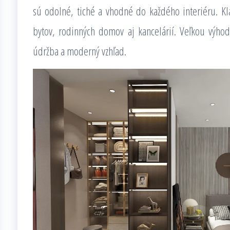
sú odolné, tiché a vhodné do každého interiéru. K
bytov, rodinných domov aj kancelárií. Veľkou výho
údržba a moderný vzhľad.