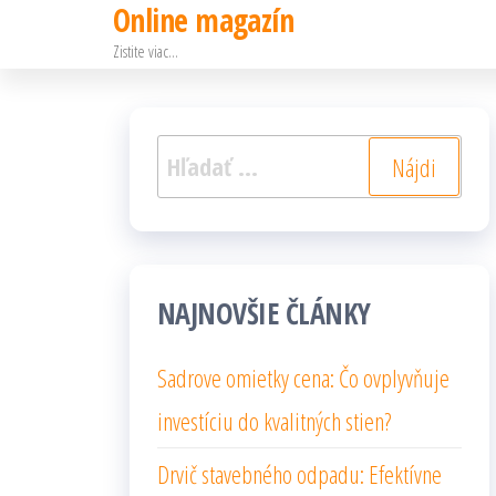
Online magazín
Preskočiť
Zistite viac…
na
obsah
Hľadať:
NAJNOVŠIE ČLÁNKY
Sadrove omietky cena: Čo ovplyvňuje
investíciu do kvalitných stien?
Drvič stavebného odpadu: Efektívne