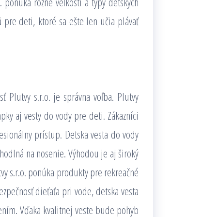
. ponúka rôzne veľkosti a typy detských
pre deti, ktoré sa ešte len učia plávať
 Plutvy s.r.o. je správna voľba. Plutvy
pky aj vesty do vody pre deti. Zákazníci
sionálny prístup. Detska vesta do vody
pohodlná na nosenie. Výhodou je aj široký
vy s.r.o. ponúka produkty pre rekreačné
ezpečnosť dieťaťa pri vode, detska vesta
šením. Vďaka kvalitnej veste bude pohyb