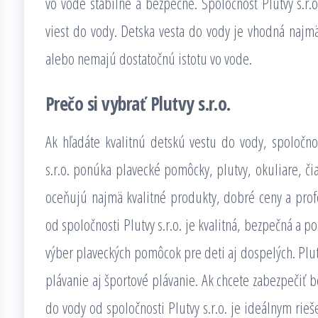
vo vode stabilné a bezpečné. Spoločnosť Plutvy s.r.o
viest do vody. Detska vesta do vody je vhodná najmä 
alebo nemajú dostatočnú istotu vo vode.
Prečo si vybrať Plutvy s.r.o.
Ak hľadáte kvalitnú detskú vestu do vody, spoločnosť
s.r.o. ponúka plavecké pomôcky, plutvy, okuliare, čia
oceňujú najmä kvalitné produkty, dobré ceny a profe
od spoločnosti Plutvy s.r.o. je kvalitná, bezpečná a 
výber plaveckých pomôcok pre deti aj dospelých. Plut
plávanie aj športové plávanie. Ak chcete zabezpečiť b
do vody od spoločnosti Plutvy s.r.o. je ideálnym rie