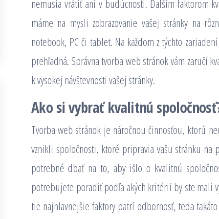
nemusia vrátiť ani v budúcnosti. Ďalším faktorom kva
máme na mysli zobrazovanie vašej stránky na rôzn
notebook, PC či tablet. Na každom z týchto zariadení
prehľadná. Správna tvorba web stránok vám zaručí kv
k vysokej návštevnosti vašej stránky.
Ako si vybrať kvalitnú spoločnosť
Tvorba web stránok je náročnou činnosťou, ktorú ned
vznikli spoločnosti, ktoré pripravia vašu stránku na 
potrebné dbať na to, aby išlo o kvalitnú spoločnos
potrebujete poradiť podľa akých kritérií by ste mali 
tie najhlavnejšie faktory patrí odbornosť, teda takát