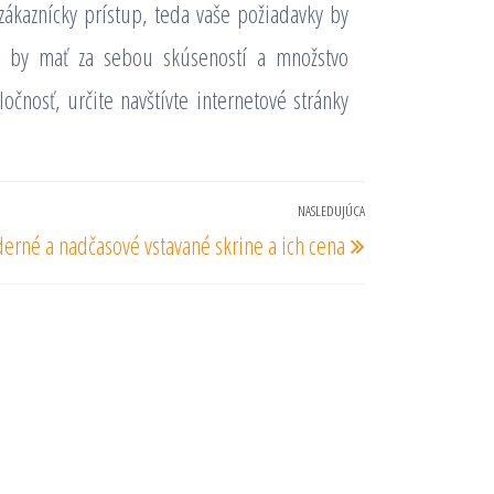
ákaznícky prístup, teda vaše požiadavky by
i by mať za sebou skúseností a množstvo
čnosť, určite navštívte internetové stránky
NASLEDUJÚCA
Nasledujúci
rné a nadčasové vstavané skrine a ich cena
príspevok