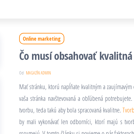
Online marketing
Čo musí obsahovať kvalitná
Od
MAGAZÍN ADMIN
Mať stránku, ktorú napĺňate kvalitným a zaujímavým 
vaša stránka navštevovaná a obľúbená potrebujete.
tvorbu, teda takú aby bola spracovaná kvalitne.
Tvor
by mali vykonávať len odborníci, ktorí majú s tvo
rozumejú. V tomto článku si povieme o pár faktoroch