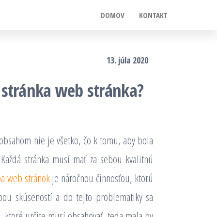
DOMOV
KONTAKT
13. júla 2020
 stránka web stránka?
obsahom nie je všetko, čo k tomu, aby bola
 Každá stránka musí mať za sebou kvalitnú
ba web stránok
je náročnou činnosťou, ktorú
rbou skúseností a do tejto problematiky sa
, ktoré určite musí obsahovať, teda mala by