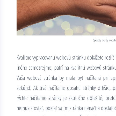
Spôsoby tvorby web st
Kvalitne vypracovanú webovú stránku dokážete rozlíši
iného samozrejme, patrí na kvalitnú webovú stránku 
Vaša webová stránka by mala byť načítaná pri sp
sekúnd. Ak trvá načítanie obsahu stránky dlhšie,
rýchle načítanie stránky je skutočne dôležité, pretož
nemusia ostať, pokiaľ sa im stránka nenačíta dostato