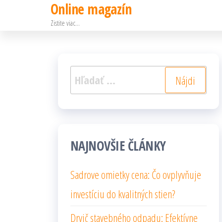
Online magazín
Preskočiť
Zistite viac…
na
obsah
Hľadať:
NAJNOVŠIE ČLÁNKY
Sadrove omietky cena: Čo ovplyvňuje
investíciu do kvalitných stien?
Drvič stavebného odpadu: Efektívne