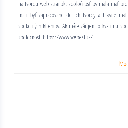
na tvorbu web stránok, spoločnosť by mala mať proz
mali byť zapracované do ich tvorby a hlavne mal
spokojných klientov. Ak máte záujem o kvalitnú spolo
spoločnosti
https://www.webest.sk/
.
Navigácia
Mode
v
článku