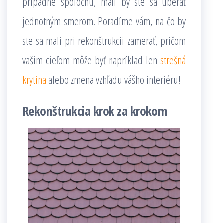
prípadne spoločnú, mali by ste sa uberať
jednotným smerom. Poradíme vám, na čo by
ste sa mali pri rekonštrukcii zamerať, pričom
vašim cieľom môže byť napríklad len
strešná
krytina
alebo zmena vzhľadu vášho interiéru!
Rekonštrukcia krok za krokom