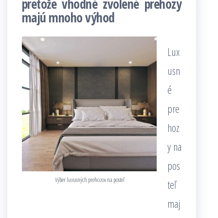
pretože vhodné zvolené prehozy
majú mnoho výhod
Lux
usn
é
pre
hoz
y na
pos
Výber luxusných prehozov na posteľ
teľ
maj