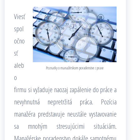
Viesť
spol
očno
sť
aleb
Poznatky o manažérskom poradenstve z praxe
o
firmu si vyžaduje naozaj zapálenie do práce a
nevyhnutná nepretržitá práca. Pozícia
manažéra predstavuje neustále vystavovanie
sa mnohým stresujúcimi situáciám.
Manažérske poradenstvo dokáže samotnému