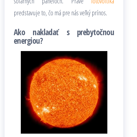
solárnych paneloch. Práve
fotovoltika
predstavuje to, čo má pre nás veľký prínos.
Ako nakladať s prebytočnou
energiou?