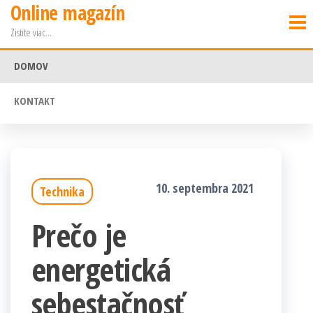
Online magazín
Preskočiť
Zistite viac…
na
obsah
DOMOV
KONTAKT
10. septembra 2021
Technika
Prečo je
energetická
sebestačnosť